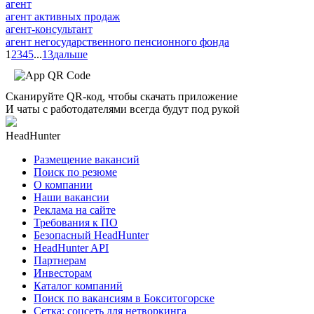
агент
агент активных продаж
агент-консультант
агент негосударственного пенсионного фонда
1
2
3
4
5
...
13
дальше
Сканируйте QR-код, чтобы скачать приложение
И чаты с работодателями всегда будут под рукой
HeadHunter
Размещение вакансий
Поиск по резюме
О компании
Наши вакансии
Реклама на сайте
Требования к ПО
Безопасный HeadHunter
HeadHunter API
Партнерам
Инвесторам
Каталог компаний
Поиск по вакансиям в Бокситогорске
Сетка: соцсеть для нетворкинга