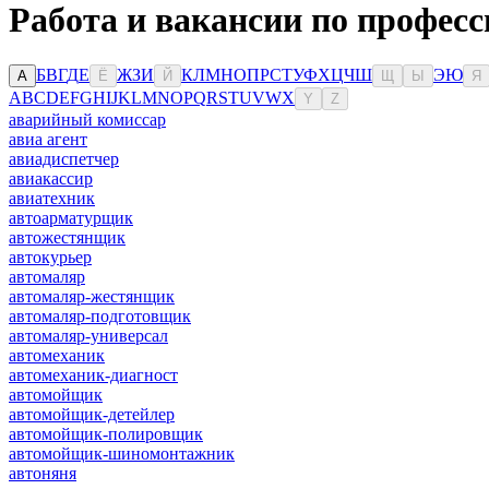
Работа и вакансии по професс
Б
В
Г
Д
Е
Ж
З
И
К
Л
М
Н
О
П
Р
С
Т
У
Ф
Х
Ц
Ч
Ш
Э
Ю
А
Ё
Й
Щ
Ы
Я
A
B
C
D
E
F
G
H
I
J
K
L
M
N
O
P
Q
R
S
T
U
V
W
X
Y
Z
аварийный комиссар
авиа агент
авиадиспетчер
авиакассир
авиатехник
автоарматурщик
автожестянщик
автокурьер
автомаляр
автомаляр-жестянщик
автомаляр-подготовщик
автомаляр-универсал
автомеханик
автомеханик-диагност
автомойщик
автомойщик-детейлер
автомойщик-полировщик
автомойщик-шиномонтажник
автоняня