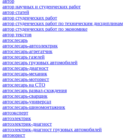
автор
автор научных и студенческих работ
автор статей
автор студенческих работ
автор студенческих работ по техническим дисциплинам
автор студенческих работ по экономике
автор текстов
автослесарь
автослесарь-автоэлектрик
автослесарь-агрегатчик
автослесарь газелей
автослесарь грузовых автомобилей
автослесарь-диагност
автослесарь-механик
автослесарь-моторист
автослесарь на СТО
автослесарь развал-схождения
автослесарь-сварщик
автослесарь-универсал
автослесарь-шиномонтажник
автоэксперт
автоэлектрик
автоэлектрик-диагност
автоэлектрик-диагност грузовых автомобилей
автоюрист