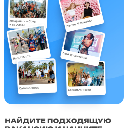
Летние Фестивали
Коворкинги в Сочи
и на Алтае
Лига Достижений
Лига Спорта
СовкомОтпуск
СовкомАктивити