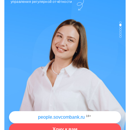
отдела исходящих коммуникаций
18+
people.sovcombank.ru
Хочу к вам