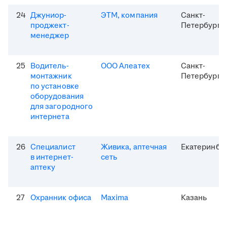
24
Джуниор-
ЭТМ, компания
Санкт-
проджект-
Петербург
менеджер
25
Водитель-
ООО Алеатех
Санкт-
монтажник
Петербург
по установке
оборудования
для загородного
интернета
26
Специалист
Живика, аптечная
Екатеринбу
в интернет-
сеть
аптеку
27
Охранник офиса
Maxima
Казань