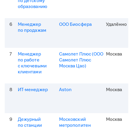
по детскому
образованию
6
Менеджер
ООО Биосфера
Удалённо
по продажам
7
Менеджер
Самолет Плюс (ООО
Москва
по работе
Самолет Плюс
с ключевыми
Москва Цао)
клиентами
8
ИТ-менеджер
Aston
Москва
9
Дежурный
Московский
Москва
по станции
метрополитен