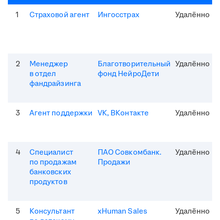
1
Страховой агент
Ингосстрах
Удалённо
2
Менеджер
Благотворительный
Удалённо
в отдел
фонд НейроДети
фандрайзинга
3
Агент поддержки
VK, ВКонтакте
Удалённо
4
Специалист
ПАО Совкомбанк.
Удалённо
по продажам
Продажи
банковских
продуктов
5
Консультант
xHuman Sales
Удалённо