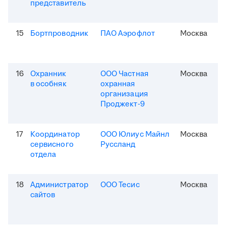
представитель
15
Бортпроводник
ПАО Аэрофлот
Москва
16
Охранник
ООО Частная
Москва
в особняк
охранная
организация
Проджект-9
17
Координатор
ООО Юлиус Майнл
Москва
сервисного
Руссланд
отдела
18
Администратор
ООО Тесис
Москва
сайтов