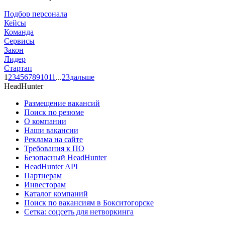
Подбор персонала
Кейсы
Команда
Сервисы
Закон
Лидер
Стартап
1
2
3
4
5
6
7
8
9
10
11
...
23
дальше
HeadHunter
Размещение вакансий
Поиск по резюме
О компании
Наши вакансии
Реклама на сайте
Требования к ПО
Безопасный HeadHunter
HeadHunter API
Партнерам
Инвесторам
Каталог компаний
Поиск по вакансиям в Бокситогорске
Сетка: соцсеть для нетворкинга