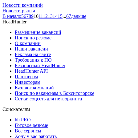
Новости компаний
Новости рынка
В начало
5
6
7
8
9
10
11
12
13
14
15
...
67
дальше
HeadHunter
Размещение вакансий
Поиск по резюме
О компании
Наши вакансии
Реклама на сайте
Требования к ПО
Безопасный HeadHunter
HeadHunter API
Партнерам
Инвесторам
Каталог компаний
Поиск по вакансиям в Бокситогорске
Сетка: соцсеть для нетворкинга
Соискателям
hh PRO
Готовое резюме
Все сервисы
Хочу у вас работать