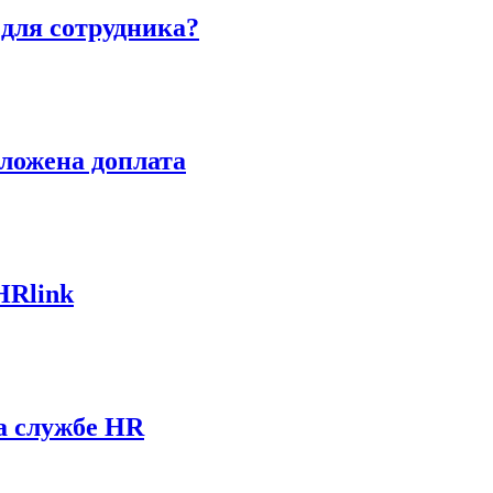
 для сотрудника?
оложена доплата
HRlink
а службе HR