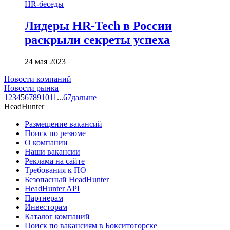
HR-беседы
Лидеры HR-Tech в России
раскрыли секреты успеха
24 мая 2023
Новости компаний
Новости рынка
1
2
3
4
5
6
7
8
9
10
11
...
67
дальше
HeadHunter
Размещение вакансий
Поиск по резюме
О компании
Наши вакансии
Реклама на сайте
Требования к ПО
Безопасный HeadHunter
HeadHunter API
Партнерам
Инвесторам
Каталог компаний
Поиск по вакансиям в Бокситогорске