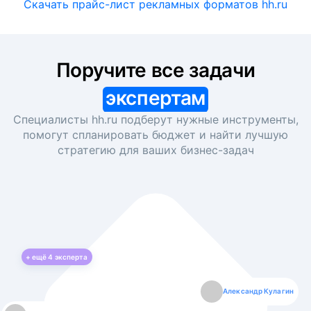
Скачать прайс-лист рекламных форматов hh.ru
Поручите все задачи
экспертам
Специалисты hh.ru подберут нужные инструменты,
помогут спланировать бюджет и найти лучшую
стратегию для ваших
бизнес-задач
+ ещё
4
эксперта
Екатерина Лазаренко
Александр Кулагин
Даниил Макаров
Борис Кашко
Юлия Изоитко