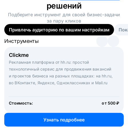
решений
Подберите инструмент для своей
бизнес-задачи
за пару кликов
Привлечь аудиторию по вашим настройкам
Пок
Инструменты
Инструменты
Инструменты
Виртуальный рекрутер
Clickme
Вакансия дня
Массовый подбор под ключ. Решите, сколько
Рекламная платформа от hh.ru: простой
Рекламный формат для вакансий на главной странице
кандидатов и когда вам нужно, и за дело возьмутся
технологичный сервис для продвижения вакансий
hh.ru. Увеличивает количество откликов
маркетологи, рекрутеры и проектные менеджеры
и проектов бизнеса на разных площадках: на hh.ru,
hh.ru с целым набором digital-инструментов
во ВКонтакте, Яндексе, Одноклассниках и Mail.ru
Стоимость:
от 200 000 ₽
Узнать подробнее
Стоимость:
от 500 ₽
Узнать подробнее
Узнать подробнее