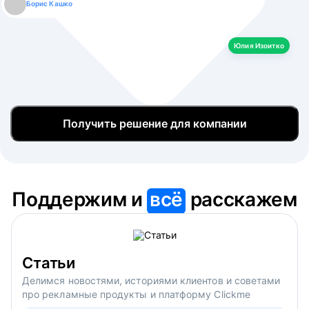
Борис Кашко
Юлия Изоитко
Александр Кулагин
Даниил Макаров
Екатерина Лазаренко
Юлия Изоитко
Получить решение для компании
Поддержим и
всё
расскажем
Статьи
Делимся новостями, историями клиентов и советами
про рекламные продукты и платформу Clickme